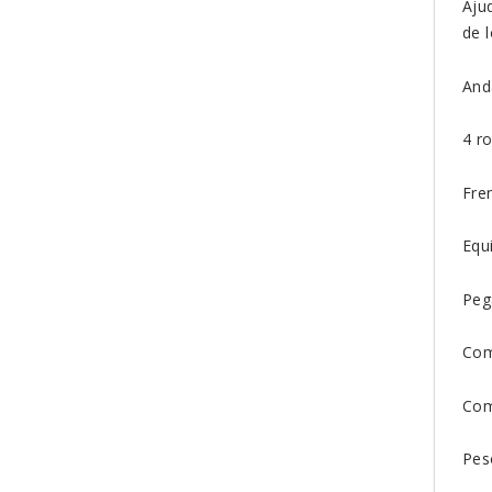
Aju
de 
And
4 r
Fre
Equ
Peg
Com
Com
Pes