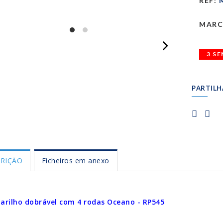
REF:
M
MARC
3 S
PARTILH
RIÇÃO
Ficheiros em anexo
arilho dobrável com 4 rodas Oceano - RP545