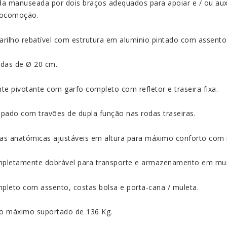
da manuseada por dois braços adequados para apoiar e / ou auxi
locomoção.
arilho rebatível com estrutura em aluminio pintado com assento 
odas de Ø 20 cm.
nte pivotante com garfo completo com refletor e traseira fixa.
ipado com travões de dupla função nas rodas traseiras.
as anatómicas ajustáveis em altura para máximo conforto com r
pletamente dobrável para transporte e armazenamento em mui
pleto com assento, costas bolsa e porta-cana / muleta.
o máximo suportado de 136 Kg.