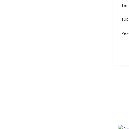
Tam
Tub
Pes