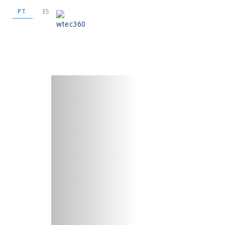
PT
ES