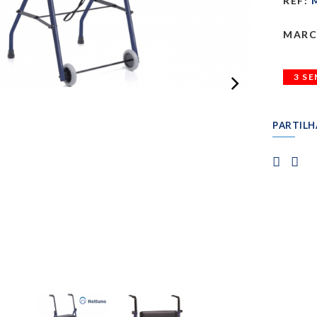
REF:
M
MARC
3 S
PARTILH