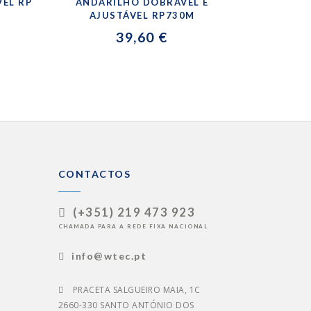
VEL RP
ANDARILHO DOBRÁVEL E
AJUSTÁVEL RP730M
39,60 €
CONTACTOS
(+351) 219 473 923
CHAMADA PARA A REDE FIXA NACIONAL
info@wtec.pt
PRACETA SALGUEIRO MAIA, 1C
2660-330 SANTO ANTÓNIO DOS