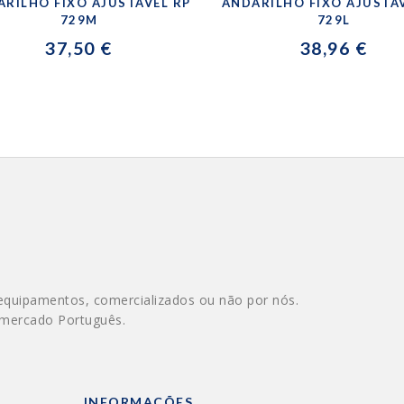
ARILHO FIXO AJUSTÁVEL RP
ANDARILHO FIXO AJUSTÁ
729M
729L
37,50 €
38,96 €
equipamentos, comercializados ou não por nós.
 mercado Português.
INFORMAÇÕES