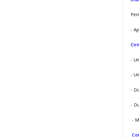
Per
- A
Con
- U
- U
- Do
- Du
- M
Co