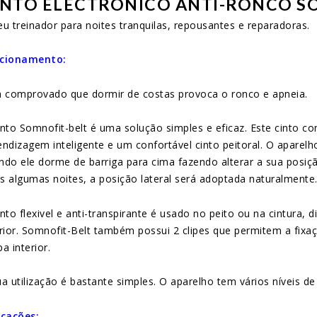
INTO ELECTRÓNICO ANTI-RONCO SO
eu treinador para noites tranquilas, repousantes e reparadoras.
cionamento:
á comprovado que dormir de costas provoca o ronco e apneia.
into Somnofit-belt é uma solução simples e eficaz. Este cinto co
endizagem inteligente e um confortável cinto peitoral. O aparelh
ndo ele dorme de barriga para cima fazendo alterar a sua posiç
s algumas noites, a posição lateral será adoptada naturalmente
into flexivel e anti-transpirante é usado no peito ou na cintura,
erior. Somnofit-Belt também possui 2 clipes que permitem a fixa
a interior.
ua utilização é bastante simples. O aparelho tem vários níveis de
icações: