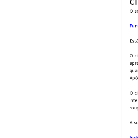
C
O s
Fun
Est
O c
apr
qua
Apó
O c
int
roup
A s
Ind