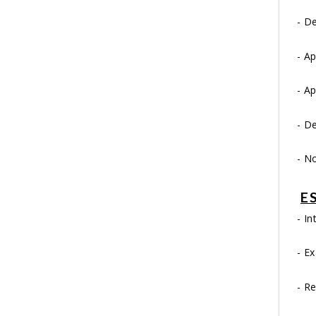
- De
- Ap
- A
- D
- N
E
- I
- 
-