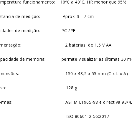
emperatura funcionamento: 10ºC a 40ºC, HR menor que 95%
istancia de medição: Aprox. 3 - 7 cm
Unidades de medição: ºC / ºF
Alimentação: 2 baterias de 1,5 V AA
apacidade de memoria: permite visualizar as últimas 30 m
Dimensões: 150 x 48,5 x 55 mm (C x L x A)
 Peso: 128 g
Normas: ASTM E1965-98 e directiva 93/42
SO 80601-2-56:2017