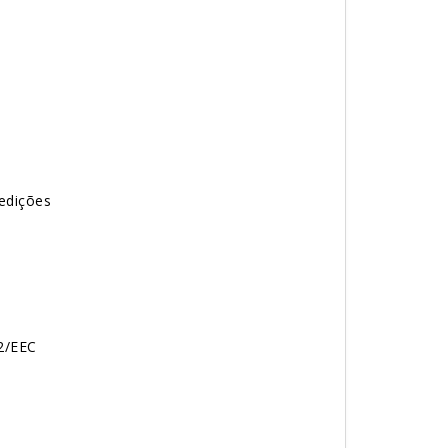
edições
/EEC