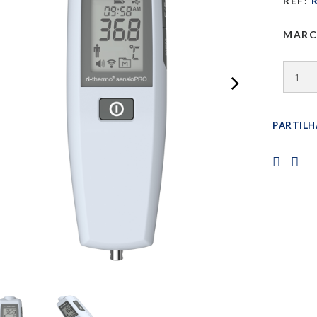
REF:
R
MARC
PARTILH