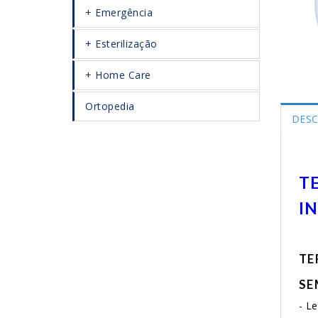
Emergência
Esterilização
Home Care
Ortopedia
DESC
T
I
TE
SE
- L