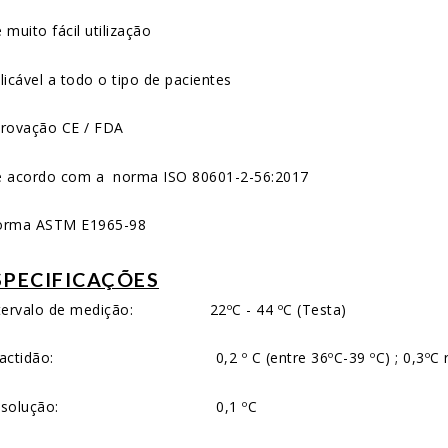
 muito fácil utilização
licável a todo o tipo de pacientes
provação CE / FDA
e acordo com a norma ISO 80601-2-56:2017
orma ASTM E1965-98
SPECIFICAÇÕES
ntervalo de medição: 22ºC - 44 ºC (Testa)
Exactidão: 0,2 º C (entre 36ºC-39 ºC) ; 0,3ºC re
 Resolução: 0,1 ºC