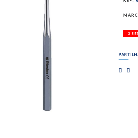
REF:
R
MARC
3 S
PARTILH